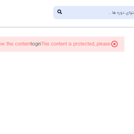
ew this content!
login
This content is protected, please