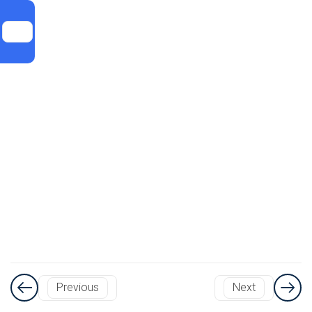
دقیقه
قوانین
مربوط به
راننده
26
دقیقه
قوانین
مربوط به
هوای
نامساعد
(۱)
10
دقیقه
Previous
Next